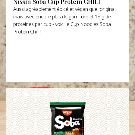
Nissin Soba Cup Protein CHILI
Aussi agréablement épicé et végan que l’original,
mais avec encore plus de garniture et 18 g de
protéines par cup - voici le Cup Noodles Soba
Protein Chili !
WHERE TO BUY
DETAILS