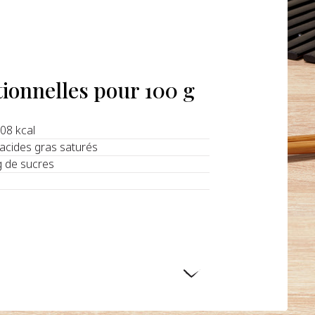
tionnelles pour 100 g
208 kcal
d'acides gras saturés
g de sucres