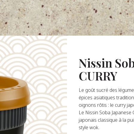
Nissin So
CURRY
Le goût sucré des légumes
épices asiatiques traditio
oignons rôtis : le curry ja
Le Nissin Soba Japanese C
japonais classique à la pu
style wok.