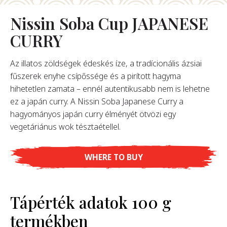
Nissin Soba Cup JAPANESE
Rólunk
CURRY
Alapítónk
örténetünk
Az illatos zöldségek édeskés íze, a tradícionális ázsiai
alati Értékeink
fűszerek enyhe csípőssége és a pirított hagyma
ntarthatóság
hihetetlen zamata – ennél autentikusabb nem is lehetne
Karrier
ez a japán curry. A Nissin Soba Japanese Curry a
hagyományos japán curry élményét ötvözi egy
vegetáriánus wok tésztaétellel.
GYIK
WHERE TO BUY
apcsolat
Tápérték adatok 100 g
termékben