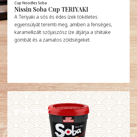
Cup Noodles Soba
Nissin Soba Cup TERIYAKI
A Teriyaki a sós és édes ízek tökéletes
egyensúlyát teremti meg, amiben a fenséges,
karamellizált szójaszósz íze átjárja a shiitake
gombát és a zamatos zöldségeket.
DETAILS
WHERE TO BUY