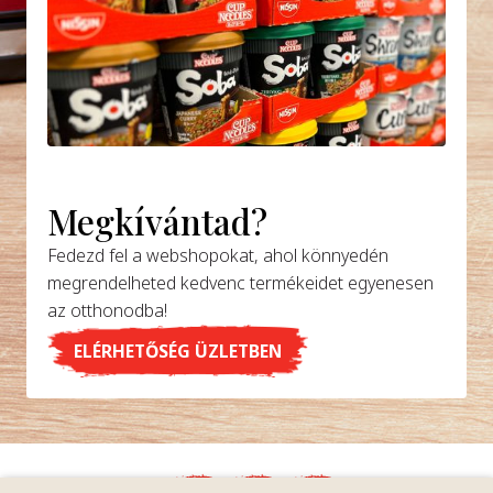
Megkívántad?
Fedezd fel a webshopokat, ahol könnyedén
megrendelheted kedvenc termékeidet egyenesen
az otthonodba!
ELÉRHETŐSÉG ÜZLETBEN