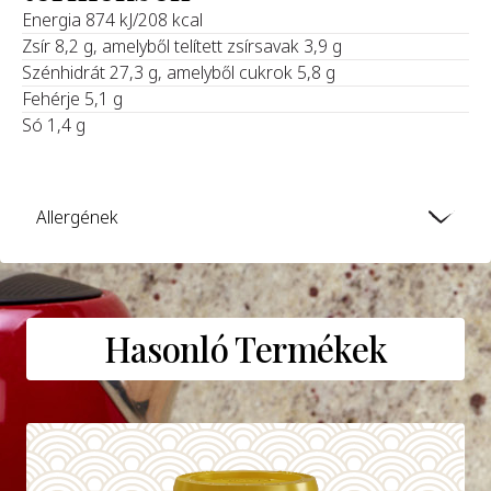
‍Energia 874 kJ/208 kcal
Zsír 8,2 g, amelyből telített zsírsavak 3,9 g
Szénhidrát 27,3 g, amelyből cukrok 5,8 g
Fehérje 5,1 g
Só 1,4 g
Allergének
Hasonló Termékek