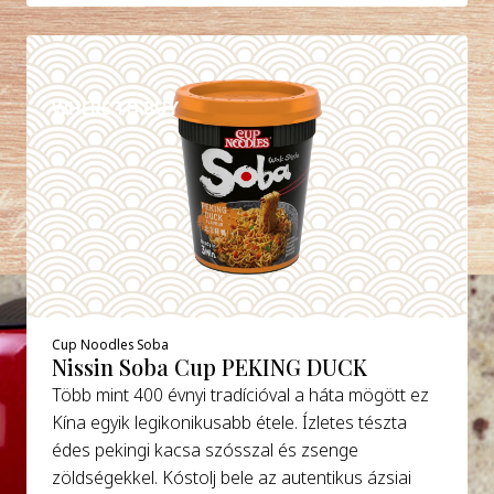
DETAILS
WHERE TO BUY
Cup Noodles Soba
Nissin Soba Cup PEKING DUCK
Több mint 400 évnyi tradícióval a háta mögött ez
Kína egyik legikonikusabb étele. Ízletes tészta
édes pekingi kacsa szósszal és zsenge
zöldségekkel. Kóstolj bele az autentikus ázsiai