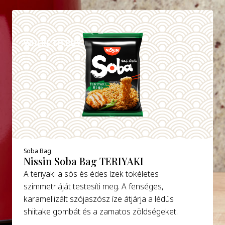
DETAILS
WHERE TO BUY
Soba Bag
Nissin Soba Bag TERIYAKI
A teriyaki a sós és édes ízek tökéletes
szimmetriáját testesíti meg. A fenséges,
karamellizált szójaszósz íze átjárja a lédús
shiitake gombát és a zamatos zöldségeket.