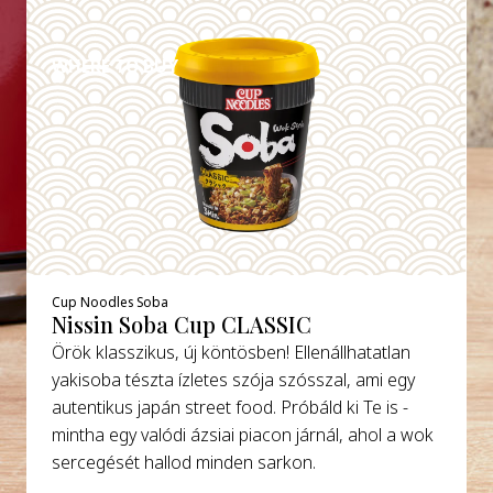
DETAILS
WHERE TO BUY
Cup Noodles Soba
Nissin Soba Cup CLASSIC
Örök klasszikus, új köntösben! Ellenállhatatlan
yakisoba tészta ízletes szója szósszal, ami egy
autentikus japán street food. Próbáld ki Te is -
mintha egy valódi ázsiai piacon járnál, ahol a wok
sercegését hallod minden sarkon.