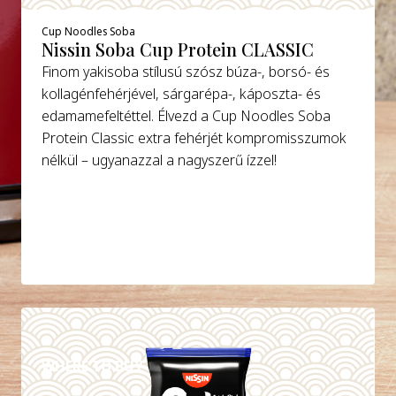
Cup Noodles Soba
Nissin Soba Cup Protein CLASSIC
Finom yakisoba stílusú szósz búza-, borsó- és
kollagénfehérjével, sárgarépa-, káposzta- és
edamamefeltéttel. Élvezd a Cup Noodles Soba
Protein Classic extra fehérjét kompromisszumok
nélkül – ugyanazzal a nagyszerű ízzel!
DETAILS
WHERE TO BUY