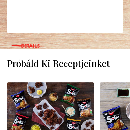
DETAILS
WHERE TO BUY
Próbáld Ki Receptjeinket