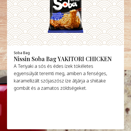
Soba Bag
Nissin Soba Bag YAKITORI CHICKEN
A Teriyaki a sós és édes ízek tökéletes
egyensúlyát teremti meg, amiben a fenséges,
karamellizált szójaszósz íze átjárja a shiitake
gombát és a zamatos zöldségeket.