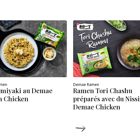
amen
Demae Ramen
miyaki au Demae
Ramen Tori Chashu
 Chicken
préparés avec du Niss
Demae Chicken
ÉTAILS
DÉTAILS