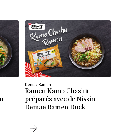
Demae Ram
Ramen a
préparé
Demae 
Demae Ramen
Ramen Kamo Chashu
in
préparés avec de Nissin
Demae Ramen Duck
DÉTAILS
DÉ