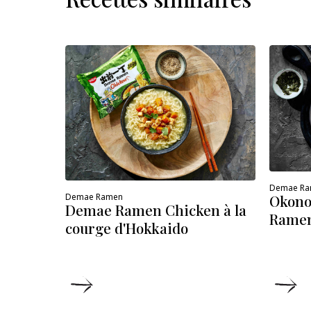
Demae R
Demae Ramen
Okono
Demae Ramen Chicken à la
Ramen
courge d'Hokkaido
DÉTAILS
D