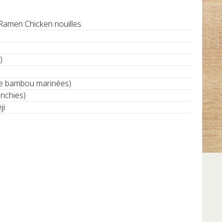
Ramen Chicken nouilles
)
e bambou marinées)
anchies)
ji