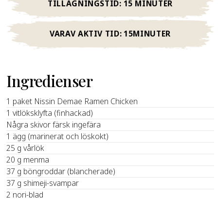
TILLAGNINGSTID:
15 MINUTER
VARAV AKTIV TID:
15MINUTER
Ingredienser
1 paket Nissin Demae Ramen Chicken
1 vitlöksklyfta (finhackad)
Några skivor färsk ingefära
1 ägg (marinerat och löskokt)
25 g vårlök
20 g menma
37 g böngroddar (blancherade)
37 g shimeji-svampar
2 nori-blad