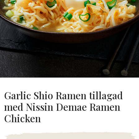
Om Oss
år Grundare
år Historia
agsvärderingar
Hållbarhet
Vanliga
Frågor
Garlic Shio Ramen tillagad
Kontakta
med Nissin Demae Ramen
Chicken