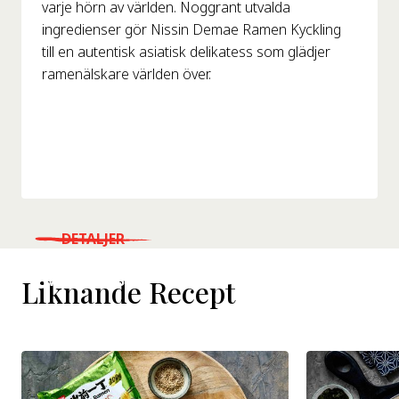
varje hörn av världen. Noggrant utvalda
ingredienser gör Nissin Demae Ramen Kyckling
till en autentisk asiatisk delikatess som glädjer
ramenälskare världen över.
DETALJER
WHERE TO BUY
Liknande Recept