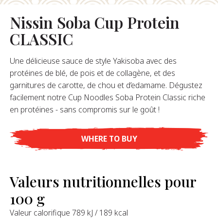
Nissin Soba Cup Protein
opos De Nous
CLASSIC
re Fondateur
tre Histoire
Une délicieuse sauce de style Yakisoba avec des
s De L’entreprise
protéines de blé, de pois et de collagène, et des
Durabilité
garnitures de carotte, de chou et d’edamame. Dégustez
facilement notre Cup Noodles Soba Protein Classic riche
en protéines - sans compromis sur le goût !
FAQ
WHERE TO BUY
Contact
Valeurs nutritionnelles pour
100 g
Valeur calorifique 789 kJ / 189 kcal