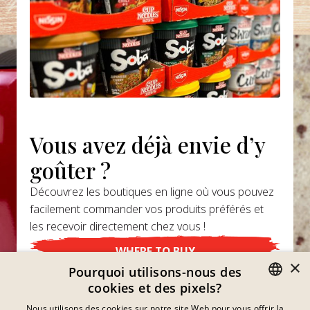
Vous avez déjà envie d’y
goûter ?
Découvrez les boutiques en ligne où vous pouvez
facilement commander vos produits préférés et
les recevoir directement chez vous !
WHERE TO BUY
×
Pourquoi utilisons-nous des
cookies et des pixels?
GERMAN
Nous utilisons des cookies sur notre site Web pour vous offrir la