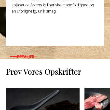
sojasauce Asiens kulinariske mangfoldighed og
en uforlignelig, unik smag.
DETALJER
WHERE TO BUY
Prøv Vores Opskrifter