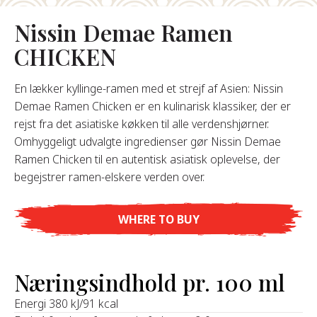
Nissin Demae Ramen
Om Os
CHICKEN
s Grundlægger
res Historie
En lækker kyllinge-ramen med et strejf af Asien: Nissin
omheds Værdier
Demae Ramen Chicken er en kulinarisk klassiker, der er
redygtighed
rejst fra det asiatiske køkken til alle verdenshjørner.
Omhyggeligt udvalgte ingredienser gør Nissin Demae
Ramen Chicken til en autentisk asiatisk oplevelse, der
Ofte
begejstrer ramen-elskere verden over.
Stillede
pørgsmål
WHERE TO BUY
Kontakt
Næringsindhold pr. 100 ml
Energi 380 kJ/91 kcal