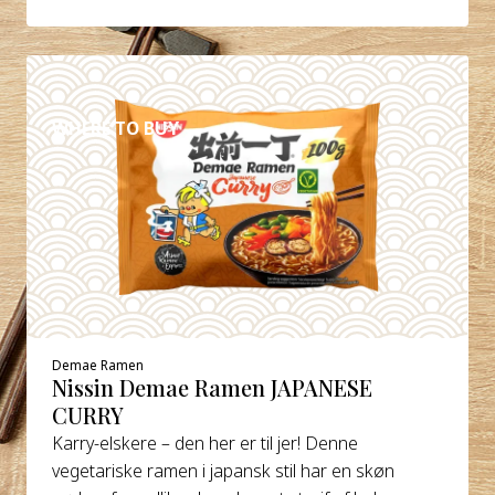
DETALJER
WHERE TO BUY
Demae Ramen
Nissin Demae Ramen JAPANESE
CURRY
Karry-elskere – den her er til jer! Denne
vegetariske ramen i japansk stil har en skøn