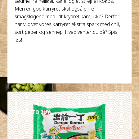
sødme fra nelliker, kanel og et strejf af kokos.
Men en god karryret skal også pirre
smagsløgene med lidt krydret kant, ikke? Derfor
har vi givet vores karryret ekstra spark med chili,
sort peber og sennep. Hvad venter du på? Spis
løs!
DETALJER
WHERE TO BUY