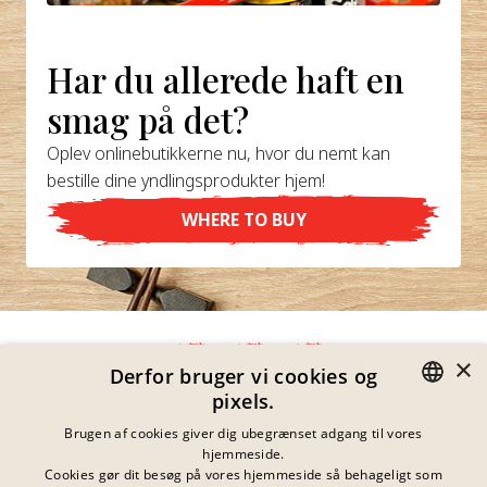
Har du allerede haft en
smag på det?
Oplev onlinebutikkerne nu, hvor du nemt kan
bestille dine yndlingsprodukter hjem!
WHERE TO BUY
×
Derfor bruger vi cookies og
pixels.
Fortrolighedserklæring
GERMAN
Brugen af cookies giver dig ubegrænset adgang til vores
Impressum
hjemmeside.
Juridiske Meddelelser
ENGLISH
Cookies gør dit besøg på vores hjemmeside så behageligt som