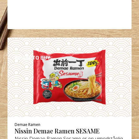
DETALJER
WHERE TO BUY
Demae Ramen
Nissin Demae Ramen SESAME
Nissin Demae Ramen Sesame er en uimodståelig