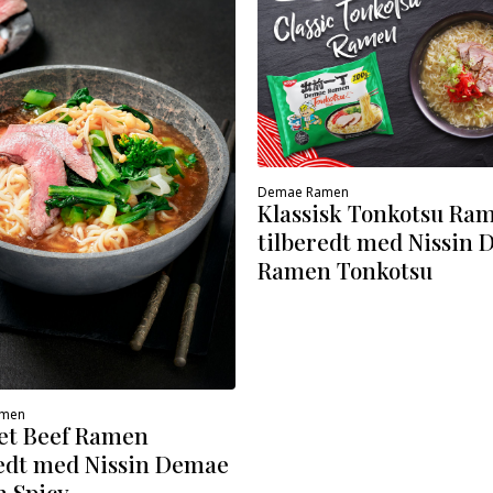
Demae Ramen
Klassisk Tonkotsu Ra
tilberedt med Nissin
Ramen Tonkotsu
amen
et Beef Ramen
redt med Nissin Demae
 Spicy