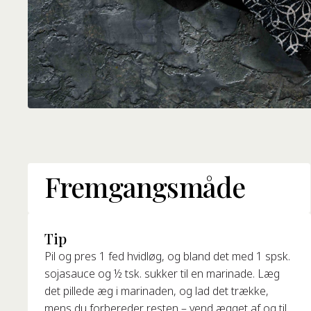
Fremgangsmåde
Tip
Pil og pres 1 fed hvidløg, og bland det med 1 spsk.
sojasauce og ½ tsk. sukker til en marinade. Læg
det pillede æg i marinaden, og lad det trække,
mens du forbereder resten – vend ægget af og til.