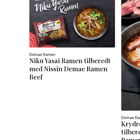
Demae Ramen
Niku Yasai Ramen tilberedt
med Nissin Demae Ramen
Beef
Demae R
Krydr
tilbe
Ramen