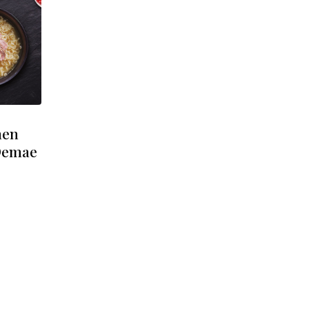
men
 Demae