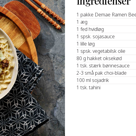
Ingredienser
1 pakke Demae Ramen Bee
1 æg
1 fed hvidløg
1 spsk. sojasauce
1 lille løg
1 spsk. vegetabilsk olie
80 g hakket oksekød
1 tsk. stærk bønnesauce
2-3 små pak choi-blade
100 ml sojadrik
1 tsk. tahini