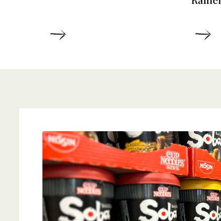
DETALJER
D