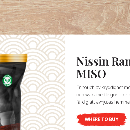
Nissin R
MISO
En touch av kryddighet mö
och wakame-flingor - för
färdig att avnjutas hemma
WHERE TO BUY