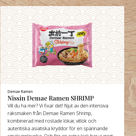
Demae Ramen
Nissin Demae Ramen SHRIMP
Vill du ha mer? Vi fixar det! Njut av den intensiva
räksmaken från Demae Ramen Shrimp,
kombinerad med rostade lökar, vitlök och
autentiska asiatiska kryddor för en spännande
smakupplevelse. Och för en extra kick har vi gjort