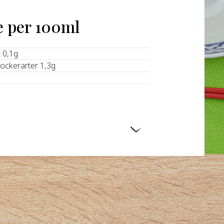
e per 100ml
t 0,1g
sockerarter 1,3g