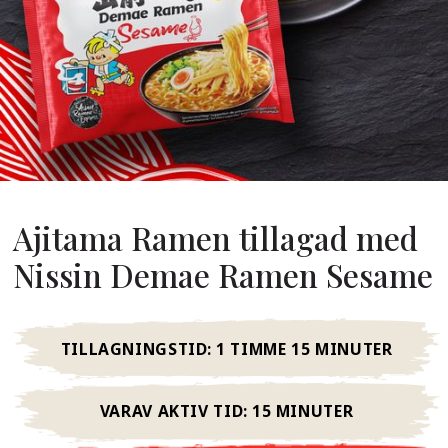
Om Oss
år Grundare
år Historia
agsvärderingar
Hållbarhet
Ajitama Ramen tillagad med
Vanliga
Frågor
Nissin Demae Ramen Sesame
Kontakta
TILLAGNINGSTID:
1 TIMME 15 MINUTER
VARAV AKTIV TID:
15 MINUTER