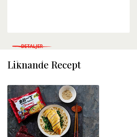
DETALJER
WHERE TO BUY
Liknande Recept