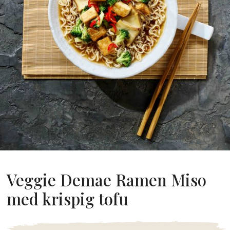
Om Oss
år Grundare
år Historia
agsvärderingar
Hållbarhet
Vanliga
Frågor
Kontakta
Veggie Demae Ramen Miso
med krispig tofu