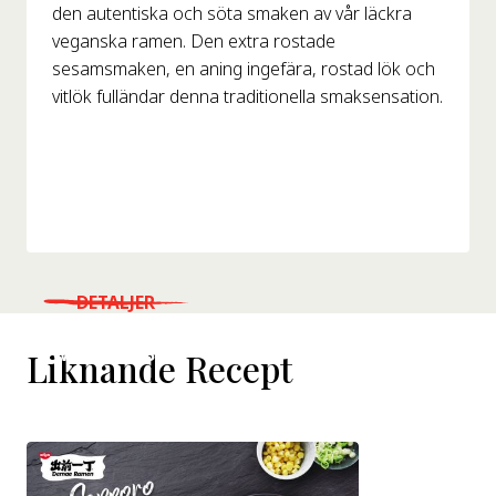
den autentiska och söta smaken av vår läckra
veganska ramen. Den extra rostade
sesamsmaken, en aning ingefära, rostad lök och
vitlök fulländar denna traditionella smaksensation.
DETALJER
WHERE TO BUY
Liknande Recept