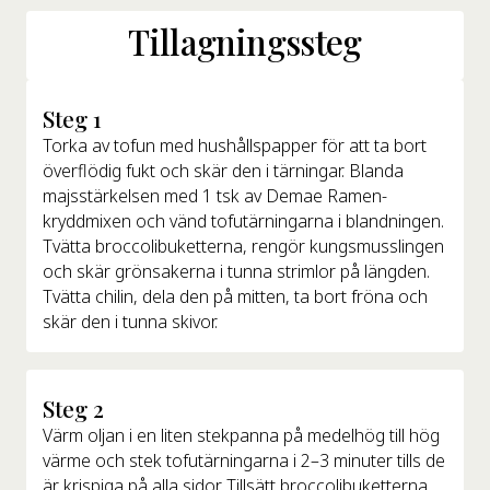
Tillagningssteg
Steg 1
Torka av tofun med hushållspapper för att ta bort
överflödig fukt och skär den i tärningar. Blanda
majsstärkelsen med 1 tsk av Demae Ramen-
kryddmixen och vänd tofutärningarna i blandningen.
Tvätta broccolibuketterna, rengör kungsmusslingen
och skär grönsakerna i tunna strimlor på längden.
Tvätta chilin, dela den på mitten, ta bort fröna och
skär den i tunna skivor.
Steg 2
Värm oljan i en liten stekpanna på medelhög till hög
värme och stek tofutärningarna i 2–3 minuter tills de
är krispiga på alla sidor. Tillsätt broccolibuketterna