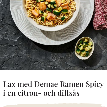
Om Oss
år Grundare
år Historia
agsvärderingar
Hållbarhet
Vanliga
Frågor
Kontakta
Lax med Demae Ramen Spicy
i en citron- och dillsås