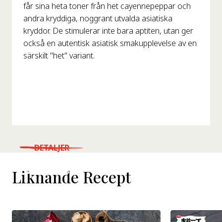
får sina heta toner från het cayennepeppar och
andra kryddiga, noggrant utvalda asiatiska
kryddor. De stimulerar inte bara aptiten, utan ger
också en autentisk asiatisk smakupplevelse av en
särskilt "het" variant.
DETALJER
WHERE TO BUY
Liknande Recept