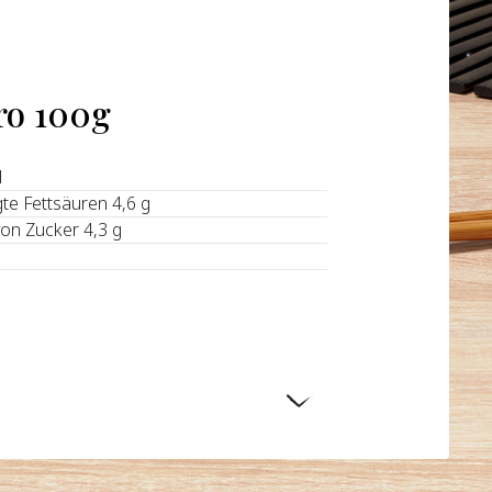
ro 100g
l
gte Fettsäuren 4,6 g
von Zucker 4,3 g