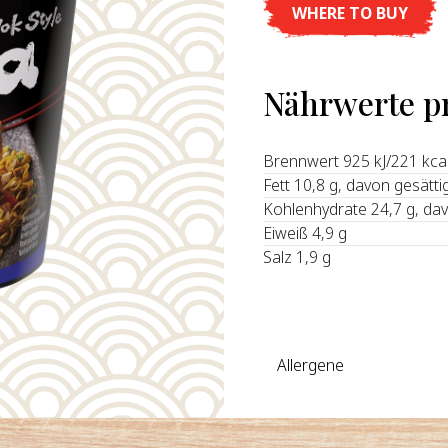
WHERE TO BUY
Nährwerte p
Brennwert 925 kJ/221 kca
Fett 10,8 g, davon gesätti
Kohlenhydrate 24,7 g, da
Eiweiß 4,9 g
Salz 1,9 g
Allergene