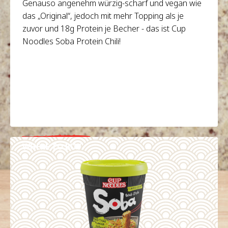
Genauso angenehm würzig-scharf und vegan wie
das „Original“, jedoch mit mehr Topping als je
zuvor und 18g Protein je Becher - das ist Cup
Noodles Soba Protein Chili!
WHERE TO BUY
DETAILS