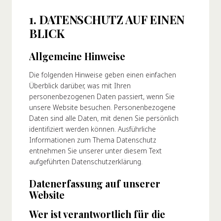
1. DATENSCHUTZ AUF EINEN
Über Uns
BLICK
ser Gründer
Allgemeine Hinweise
re Geschichte
pany Values
Die folgenden Hinweise geben einen einfachen
chhaltigkeit
Überblick darüber, was mit Ihren
personenbezogenen Daten passiert, wenn Sie
Karriere
unsere Website besuchen. Personenbezogene
Daten sind alle Daten, mit denen Sie persönlich
FAQ
identifiziert werden können. Ausführliche
Informationen zum Thema Datenschutz
entnehmen Sie unserer unter diesem Text
aufgeführten Datenschutzerklärung.
Kontakt
Datenerfassung auf unserer
Website
Wer ist verantwortlich für die