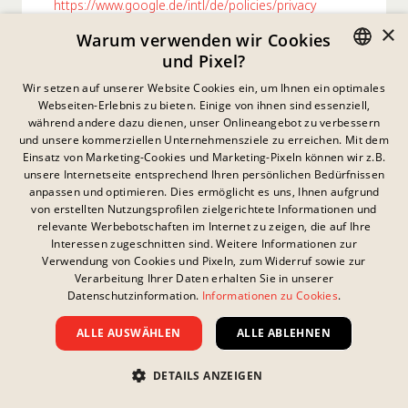
https://www.google.de/intl/de/policies/privacy
×
Warum verwenden wir Cookies
Instagram
und Pixel?
Auf unserer Website werden sogenannte Social
GERMAN
Wir setzen auf unserer Website Cookies ein, um Ihnen ein optimales
Plugins („Plugins“) von Instagram verwendet, das
Webseiten-Erlebnis zu bieten. Einige von ihnen sind essenziell,
ENGLISH
von der Instagram LLC., 1601 Willow Road,
während andere dazu dienen, unser Onlineangebot zu verbessern
Menlo Park, CA 94025, USA („Instagram“)
und unsere kommerziellen Unternehmensziele zu erreichen. Mit dem
FRENCH
Einsatz von Marketing-Cookies und Marketing-Pixeln können wir z.B.
betrieben wird. Die Plugins sind mit einem
unsere Internetseite entsprechend Ihren persönlichen Bedürfnissen
DANISH
Instagram-Logo beispielsweise in Form einer
anpassen und optimieren. Dies ermöglicht es uns, Ihnen aufgrund
„Instagram-Kamera“ gekennzeichnet. Eine
SWEDISH
von erstellten Nutzungsprofilen zielgerichtete Informationen und
Übersicht über die Instagram Plugins und deren
relevante Werbebotschaften im Internet zu zeigen, die auf Ihre
HUNGARIAN
Aussehen finden Sie hier:
Interessen zugeschnitten sind. Weitere Informationen zur
https://help.instagram.com/939561509841026/?
Verwendung von Cookies und Pixeln, zum Widerruf sowie zur
ITALIAN
Verarbeitung Ihrer Daten erhalten Sie in unserer
helpref=uf_share
Datenschutzinformation.
Informationen zu Cookies
.
UK
Wenn Sie eine Seite unseres Webauftritts aufrufen,
ALLE AUSWÄHLEN
ALLE ABLEHNEN
die ein solches Plugin enthält, stellt Ihr Browser
eine direkte Verbindung zu den Servern von
DETAILS ANZEIGEN
Instagram her. Der Inhalt des Plugins wird von
Instagram direkt an Ihren Browser übermittelt und