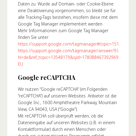
Daten zu. Wurde auf Domain- oder Cookie-Ebene
eine Deaktivierung vorgenommen, so bleibt sie für
alle Tracking-Tags bestehen, insofern diese mit dem
Google Tag Manager implementiert werden.
Mehr Informationen zum Google Tag Manager
finden Sie unter:
https://support.google.com/tagmanager#topic=15191151
https://support.google.com/tagmanager/answer/9323295?
hl=de&ref_topic=13548179&sjid=17808846739296972355-
EU
Google reCAPTCHA
Wir nutzen “Google reCAPTCHA” (im Folgenden
“reCAPTCHA”) auf unseren Websites. Anbieter ist die
Google Inc., 1600 Amphitheatre Parkway, Mountain
View, CA 94043, USA (“Google”).
Mit reCAPTCHA soll überprüft werden, ob die
Dateneingabe auf unseren Websites (z.B. in einem
Kontaktformular) durch einen Menschen oder
durch ein automatisiertes Programm erfolgt.