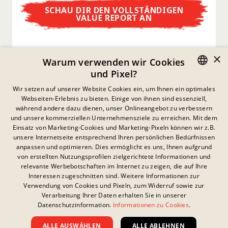
SCHAU DIR DEN VOLLSTÄNDIGEN
VALUE REPORT AN
×
Warum verwenden wir Cookies
und Pixel?
GERMAN
Wir setzen auf unserer Website Cookies ein, um Ihnen ein optimales
Webseiten-Erlebnis zu bieten. Einige von ihnen sind essenziell,
ENGLISH
während andere dazu dienen, unser Onlineangebot zu verbessern
und unsere kommerziellen Unternehmensziele zu erreichen. Mit dem
FRENCH
Einsatz von Marketing-Cookies und Marketing-Pixeln können wir z.B.
Datenschutzerklärung
unsere Internetseite entsprechend Ihren persönlichen Bedürfnissen
DANISH
anpassen und optimieren. Dies ermöglicht es uns, Ihnen aufgrund
Impressum
SWEDISH
von erstellten Nutzungsprofilen zielgerichtete Informationen und
Rechtliche Hinweise
relevante Werbebotschaften im Internet zu zeigen, die auf Ihre
Kontakt
HUNGARIAN
Interessen zugeschnitten sind. Weitere Informationen zur
Cookies
Verwendung von Cookies und Pixeln, zum Widerruf sowie zur
ITALIAN
FAQs
Verarbeitung Ihrer Daten erhalten Sie in unserer
Es gibt aktuell keine
Datenschutzinformation.
Informationen zu Cookies
.
Downloads
UK
Teilnahmebedingungen.
Whistleblowing
ALLE AUSWÄHLEN
ALLE ABLEHNEN