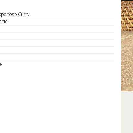
Japanese Curry
chidi
te