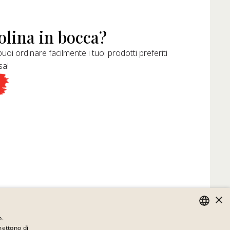
olina in bocca?
uoi ordinare facilmente i tuoi prodotti preferiti
sa!
×
b.
rmettono di
GERMAN