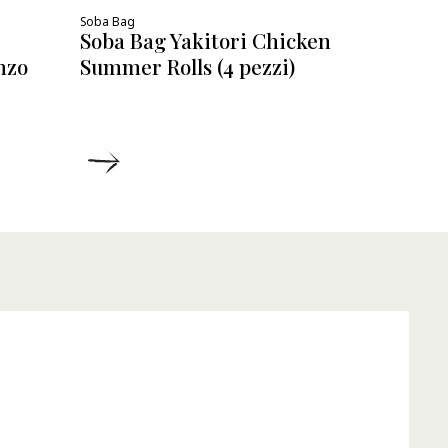
Soba Bag
Soba Bag Yakitori Chicken
anzo
Summer Rolls (4 pezzi)
DETTAGLI
DE