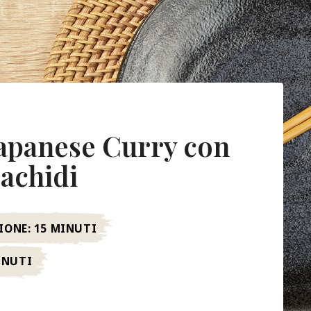
apanese Curry con
rachidi
IONE:
15 MINUTI
INUTI