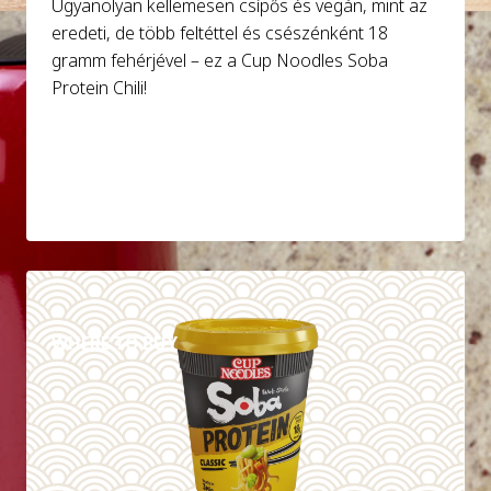
Ugyanolyan kellemesen csípős és vegán, mint az
eredeti, de több feltéttel és csészénként 18
gramm fehérjével – ez a Cup Noodles Soba
Protein Chili!
DETAILS
WHERE TO BUY