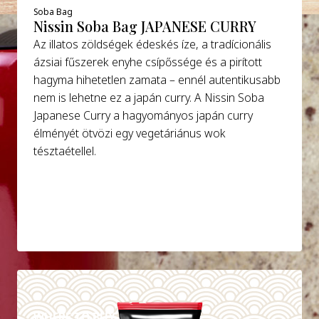
Soba Bag
Nissin Soba Bag JAPANESE CURRY
Az illatos zöldségek édeskés íze, a tradícionális
ázsiai fűszerek enyhe csípőssége és a pirított
hagyma hihetetlen zamata – ennél autentikusabb
nem is lehetne ez a japán curry. A Nissin Soba
Japanese Curry a hagyományos japán curry
élményét ötvözi egy vegetáriánus wok
tésztaétellel.
DETAILS
WHERE TO BUY