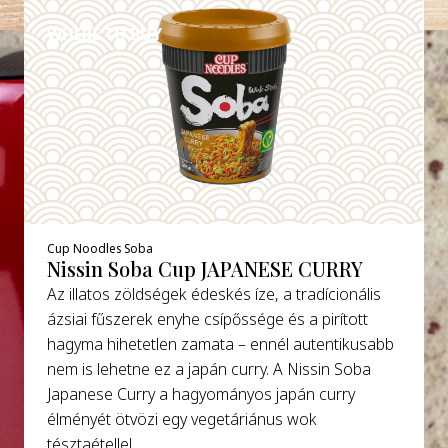
WHERE TO BUY
Cup Noodles Soba
Nissin Soba Cup JAPANESE CURRY
Az illatos zöldségek édeskés íze, a tradícionális
ázsiai fűszerek enyhe csípőssége és a pirított
hagyma hihetetlen zamata – ennél autentikusabb
nem is lehetne ez a japán curry. A Nissin Soba
Japanese Curry a hagyományos japán curry
élményét ötvözi egy vegetáriánus wok
tésztaétellel.