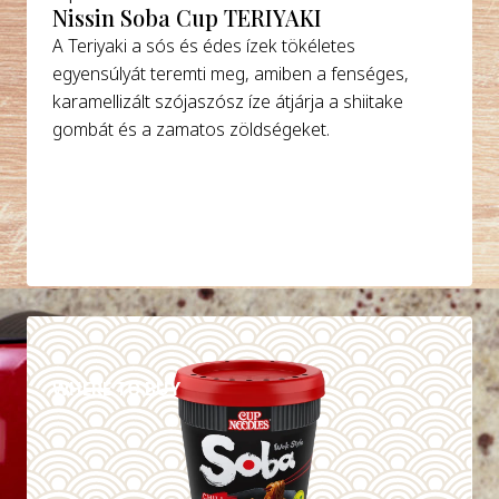
Nissin Soba Cup TERIYAKI
A Teriyaki a sós és édes ízek tökéletes
egyensúlyát teremti meg, amiben a fenséges,
karamellizált szójaszósz íze átjárja a shiitake
gombát és a zamatos zöldségeket.
DETAILS
WHERE TO BUY