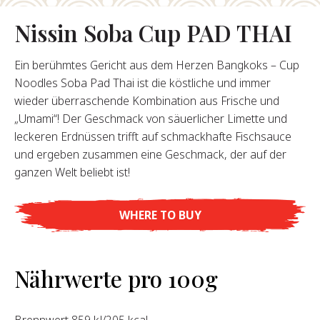
Nissin Soba Cup PAD THAI
Rólunk
Ein berühmtes Gericht aus dem Herzen Bangkoks – Cup
Alapítónk
Noodles Soba Pad Thai ist die köstliche und immer
örténetünk
wieder überraschende Kombination aus Frische und
alati Értékeink
„Umami“! Der Geschmack von säuerlicher Limette und
ntarthatóság
leckeren Erdnüssen trifft auf schmackhafte Fischsauce
Karrier
und ergeben zusammen eine Geschmack, der auf der
ganzen Welt beliebt ist!
GYIK
WHERE TO BUY
apcsolat
Nährwerte pro 100g
Brennwert 859 kJ/205 kcal