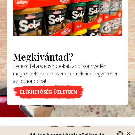
Megkívántad?
Fedezd fel a webshopokat, ahol könnyedén
megrendelheted kedvenc termékeidet egyenesen
az otthonodba!
ELÉRHETŐSÉG ÜZLETBEN
×