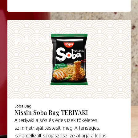
DETAILS
WHERE TO BUY
Soba Bag
Nissin Soba Bag TERIYAKI
A teriyaki a sós és édes ízek tökéletes
szimmetriáját testesíti meg. A fenséges,
karamellizált szójaszósz íze átjárja a lédús