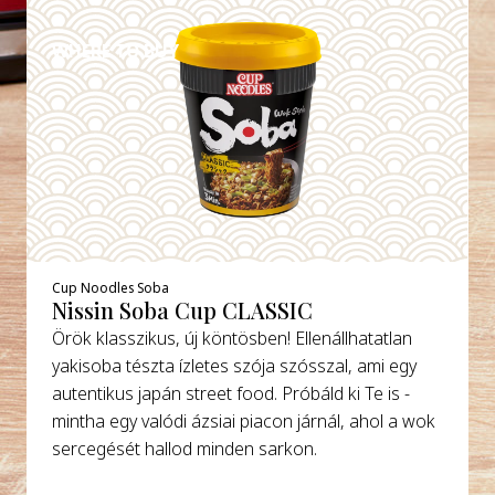
WHERE TO BUY
Cup Noodles Soba
Nissin Soba Cup CLASSIC
Örök klasszikus, új köntösben! Ellenállhatatlan
yakisoba tészta ízletes szója szósszal, ami egy
autentikus japán street food. Próbáld ki Te is -
mintha egy valódi ázsiai piacon járnál, ahol a wok
sercegését hallod minden sarkon.