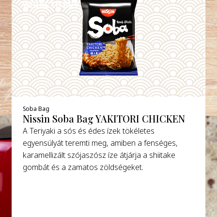
WHERE TO BUY
Soba Bag
Nissin Soba Bag YAKITORI CHICKEN
A Teriyaki a sós és édes ízek tökéletes
egyensúlyát teremti meg, amiben a fenséges,
karamellizált szójaszósz íze átjárja a shiitake
gombát és a zamatos zöldségeket.