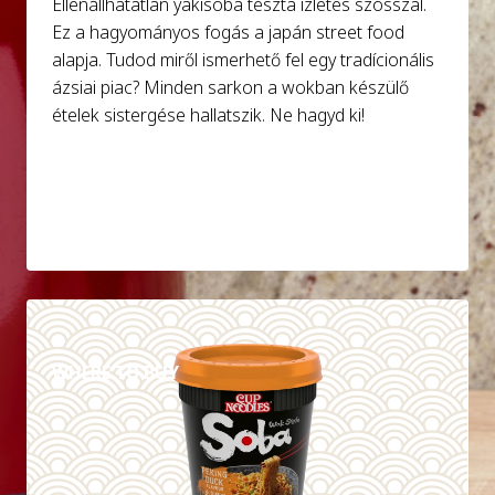
Ellenállhatatlan yakisoba tészta ízletes szósszal.
Ez a hagyományos fogás a japán street food
alapja. Tudod miről ismerhető fel egy tradícionális
ázsiai piac? Minden sarkon a wokban készülő
ételek sistergése hallatszik. Ne hagyd ki!
DETAILS
WHERE TO BUY