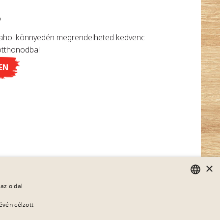
?
 ahol könnyedén megrendelheted kedvenc
otthonodba!
EN
×
az oldal
GERMAN
évén célzott
ENGLISH