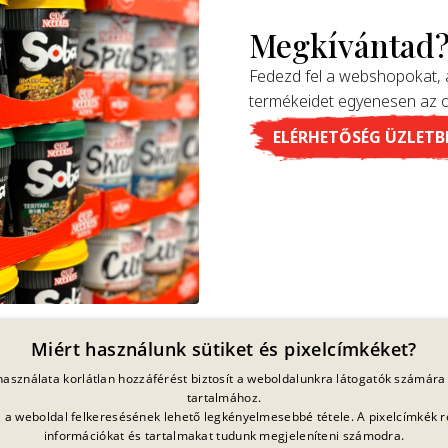
Megkívántad
Fedezd fel a webshopokat,
termékeidet egyenesen az 
ELÉRHETŐSÉG ÜZLETB
Miért használunk sütiket és pixelcímkéket?
 használata korlátlan hozzáférést biztosít a weboldalunkra látogatók számára 
tartalmához.
ja a weboldal felkeresésének lehető legkényelmesebbé tétele. A pixelcímkék r
információkat és tartalmakat tudunk megjeleníteni számodra.