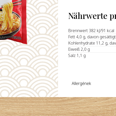
Nährwerte p
Brennwert 382 kJ/91 kcal
Fett 4,0 g, davon gesättig
Kohlenhydrate 11,2 g, da
Eiweiß 2,0 g
Salz 1,1 g
Allergének