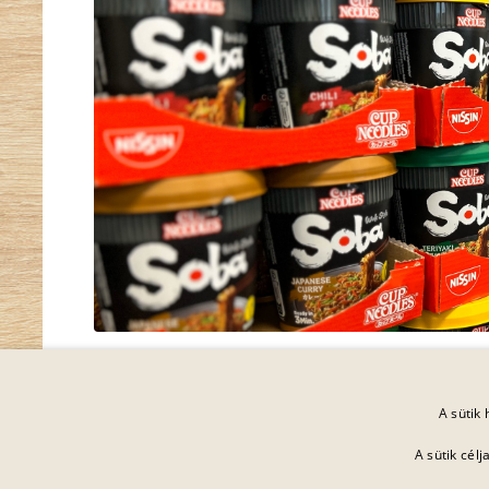
A sütik
A sütik cél