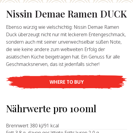
Nissin Demae Ramen DUCK
Rólunk
Ebenso würzig wie vielschichtig: Nissin Demae Ramen
Alapítónk
Duck überzeugt nicht nur mit leckerem Entengeschmack,
örténetünk
sondern auch mit seiner unverwechselbar süßen Note,
alati Értékeink
die wie keine andere zum weltweiten Erfolg der
ntarthatóság
asiatischen Küche beigetragen hat. Ein Genuss für alle
Karrier
Geschmacksnerven, das ist jedenfalls sicher!
GYIK
WHERE TO BUY
apcsolat
Nährwerte pro 100ml
Brennwert 380 kJ/91 kcal
Fett 3,8 g, davon gesättigte Fettsäuren 2,0 g