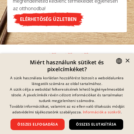
megrendelheted kedvenc termékeidet egyenesen
az otthonodba!
ELÉRHETŐSÉG ÜZLETBEN
×
Miért használunk sütiket és
pixelcímkéket?
Adatvédelmi Nyilatkozat
GERMAN
A sütik használata korlátlan hozzáférést biztosít a weboldalunkra
Impresszum
látogatók számára az oldal tartalmához.
Jogi Információk
ENGLISH
A sütik célja a weboldal felkeresésének lehető legkényelmesebbé
Kapcsolat
tétele. A pixelcímkék révén célzott információkat és tartalmakat
FRENCH
Sütik
tudunk megjeleníteni számodra.
GYIK
További információkat, valamint az ez ellen való tiltakozás módját
Jelenleg nincs
DANISH
folyamatban lévő
adatvédelmi tájékoztatónk szabályozza.
Információk a sütikről
.
Letöltések
nyereményjáték.
SWEDISH
Visszaélés Bejelentés
ÖSSZES ELFOGADÁSA
ÖSSZES ELUTASÍTÁSA
Általános Szerződési Feltételek
HUNGARIAN