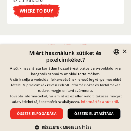
az otthonodba!
WHERE TO BUY
×
Miért használunk sütiket és
pixelcímkéket?
Adatvédelmi Nyilatkozat
GERMAN
A sütik használata korlátlan hozzáférést biztosít a weboldalunkra
Impresszum
látogatók számára az oldal tartalmához.
Jogi Információk
ENGLISH
A sütik célja a weboldal felkeresésének lehető legkényelmesebbé
Kapcsolat
tétele. A pixelcímkék révén célzott információkat és tartalmakat
FRENCH
Sütik
tudunk megjeleníteni számodra.
GYIK
További információkat, valamint az ez ellen való tiltakozás módját
Jelenleg nincs
DANISH
folyamatban lévő
adatvédelmi tájékoztatónk szabályozza.
Információk a sütikről
.
Letöltések
nyereményjáték.
SWEDISH
Visszaélés Bejelentés
ÖSSZES ELFOGADÁSA
ÖSSZES ELUTASÍTÁSA
Általános Szerződési Feltételek
HUNGARIAN
Szerzői jog ©
2026
Nissin Foods GmbH
ITALIAN
RÉSZLETEK MEGJELENÍTÉSE