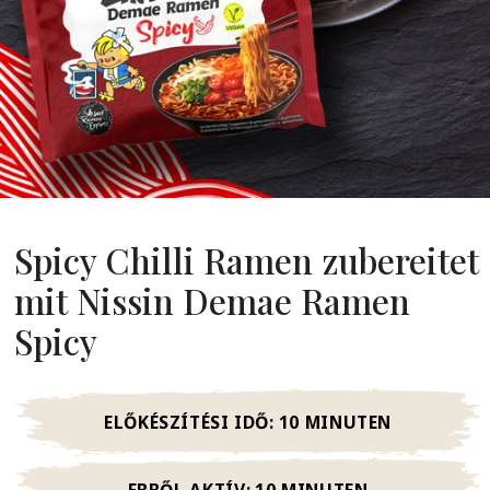
Rólunk
Alapítónk
örténetünk
alati Értékeink
ntarthatóság
Karrier
Spicy Chilli Ramen zubereitet
GYIK
mit Nissin Demae Ramen
Spicy
apcsolat
ELŐKÉSZÍTÉSI IDŐ:
10 MINUTEN
EBBŐL AKTÍV:
10 MINUTEN