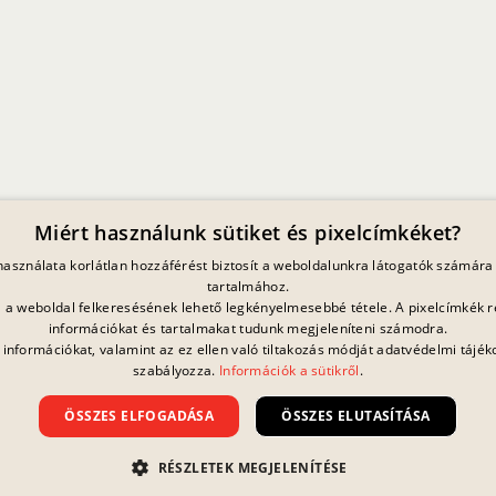
SZÁLLÍTÓI MAGATARTÁSI KÓDEX
CÉLKITŰZÉSEK ÉS ELŐREHALADÁS
Miért használunk sütiket és pixelcímkéket?
 használata korlátlan hozzáférést biztosít a weboldalunkra látogatók számára 
tartalmához.
ja a weboldal felkeresésének lehető legkényelmesebbé tétele. A pixelcímkék r
információkat és tartalmakat tudunk megjeleníteni számodra.
 információkat, valamint az ez ellen való tiltakozás módját adatvédelmi tájék
szabályozza.
Információk a sütikről
.
Jelenleg nincs
folyamatban lévő
nyereményjáték.
ÖSSZES ELFOGADÁSA
ÖSSZES ELUTASÍTÁSA
atvédelmi Nyilatkozat
Impresszum
Jogi Információk
Kapcsolat
Általános Szerződési Felté
RÉSZLETEK MEGJELENÍTÉSE